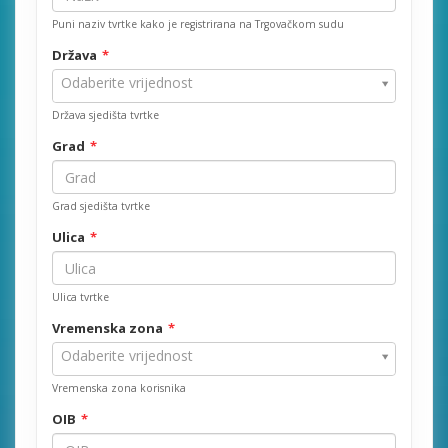
Puni naziv tvrtke kako je registrirana na Trgovačkom sudu
Država
Država
Odaberite vrijednost
Država sjedišta tvrtke
Grad
Grad sjedišta tvrtke
Ulica
Ulica tvrtke
Vremenska zona
Vremenska
Odaberite vrijednost
zona
Vremenska zona korisnika
OIB