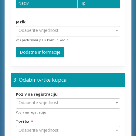
Naziv
Tip
Jezik
Jezik
Odaberite vrijednost
Vaš preferirani jezik komunikacije
Dodatne informacije
Odabir tvrtke kupca
Poziv na registraciju
Poziv
Odaberite vrijednost
na
Poziv na registraciju
registraciju
Tvrtka
Tvrtka
Odaberite vrijednost