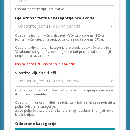
Osobni identifikacijski broj tvrtke
Djelatnost tvrtke / kategorija proizvoda
Djelatnost
Odaberite jednu ili više vrijednosti
tvrtke
Odaberite jednu ili više djelatnosti Vaše tvrtke prema NKD-u i
/
jednu ili više kategorija proizvoda koje nudite prema CPV-u.
kategorija
Odabrana djelatnost ili kategorija proizvoda pojavit će se u dijelu
proizvoda
'Odabrane kategorije', a ovo polje će ostati prazno kako bi mogli
unijeti novi NKD ili CPV.
Barem jedna NKD kategorija je obavezna!
Vlastite ključne riječi
Vlastite
Odaberite jednu ili više vrijednosti
ključne
Odaberite ili unesite ključne riječi koje najbolje opisuju proizvode
riječi
ili usluge koje nudite.
Odabirom ili unosom ključne riječi, ista ključna riječ će se pojaviti u
polju 'Odabrane kategorije',
a ovo polje će ostati prazno kako bi mogli odabrati ili unijeti novu
ključnu riječ.
Odabrane kategorije